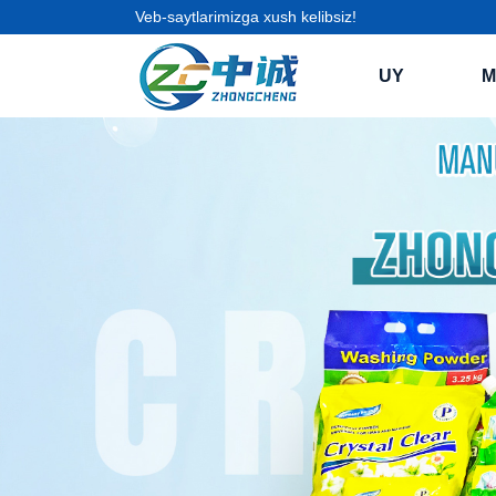
Veb-saytlarimizga xush kelibsiz!
UY
M