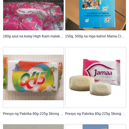
180g asul na kulay High foam malakas na pabango murang washing powder magandang Factory supplier sa Shandong China nagbebenta sa Africa market
150g, 500g na mga kahon Mama Clean Wholesale Laundry Washing Detergent Powder High foam Low density Powder detergent para sa Laundry manufacturer OEM ODM PL sa Congo Market
Presyo ng Pabrika 80g-225g Strong Stain Yellow Laundry Bar Soap Laundry Bars Soap para sa Paglalaba ng Damit na may magandang kalidad
Presyo ng Pabrika 80g-225g Strong Stain Yellow Laundry Bar Soap Laundry Bars Soap para sa Paglalaba ng Damit na may magandang kalidad