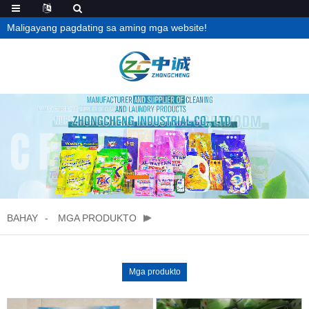
Maligayang pagdating sa aming mga website!
BAHAY
MGA PRODUKTO
Mga produkto