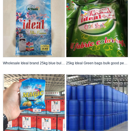
Wholesale Ideal brand 25kg blue bulk bags detergent powder hand washing powder na ginagamit sa matigas at malambot na tubig na may magandang kalidad pinakamahusay na presyo sa Sharjah market
25kg Ideal Green bags bulk good perfume detergent washing powder laundry soap powder na may pinakamagandang presyo sa Sharjah market para sa Environment at kalusugan