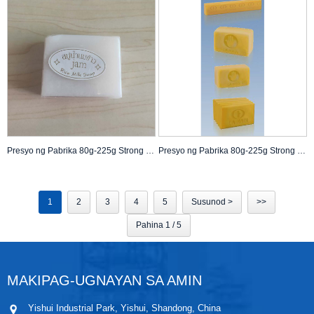
Presyo ng Pabrika 80g-225g Strong Stain Yellow Laundry Bar Soap Laundry Bars Soap para sa Paglalaba ng Damit na may magandang kalidad
Presyo ng Pabrika 80g-225g Strong Stain Yellow Laundry Bar Soap Laundry Bars Soap para sa Paglalaba ng Damit na may magandang kalidad
1
2
3
4
5
Susunod >
>>
Pahina 1 / 5
MAKIPAG-UGNAYAN SA AMIN
Yishui Industrial Park, Yishui, Shandong, China