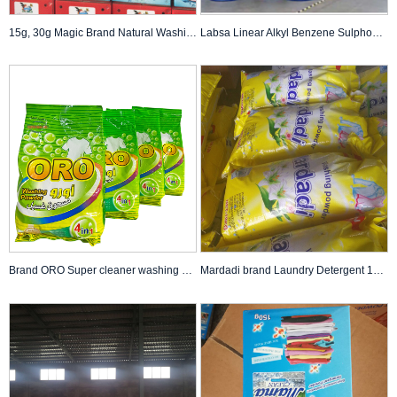
15g, 30g Magic Brand Natural Washing Powder Mula sa Nangungunang Manufacturer ng Mga Produktong Panlinis Labahan Detergent Powder Cleaner White Powder Hand Wash at Machine Wash papuntang Africa Algeria Market
Labsa Linear Alkyl Benzene Sulphonic Acid / Labsa 96% Maaasahang Supplier/soap Making Detergent Raw Materials
Brand ORO Super cleaner washing detergent laundry powder soap detergent powder na may magandang pabango mula sa mga tagagawa ng China
Mardadi brand Laundry Detergent 10KG Woven Bag Blue Color Lavender Perfume Washing Powder na naglalaba sa malamig na tubig sa Tanzania Market