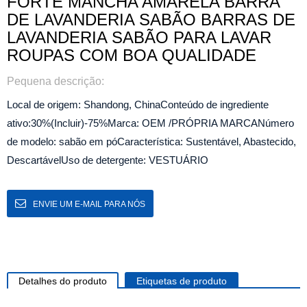
FORTE MANCHA AMARELA BARRA
DE LAVANDERIA SABÃO BARRAS DE
LAVANDERIA SABÃO PARA LAVAR
ROUPAS COM BOA QUALIDADE
Pequena descrição:
Local de origem: Shandong, China
Conteúdo de ingrediente
ativo:30%(Incluir)-75%
Marca: OEM /PRÓPRIA MARCA
Número
de modelo: sabão em pó
Característica: Sustentável, Abastecido,
Descartável
Uso de detergente: VESTUÁRIO
ENVIE UM E-MAIL PARA NÓS
Detalhes do produto
Etiquetas de produto