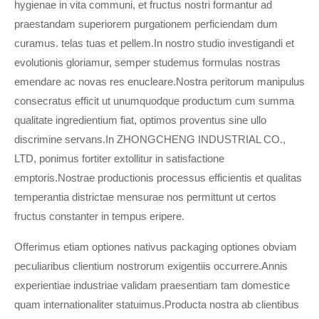
hygienae in vita communi, et fructus nostri formantur ad
praestandam superiorem purgationem perficiendam dum
curamus. telas tuas et pellem.In nostro studio investigandi et
evolutionis gloriamur, semper studemus formulas nostras
emendare ac novas res enucleare.Nostra peritorum manipulus
consecratus efficit ut unumquodque productum cum summa
qualitate ingredientium fiat, optimos proventus sine ullo
discrimine servans.In ZHONGCHENG INDUSTRIAL CO.,
LTD, ponimus fortiter extollitur in satisfactione
emptoris.Nostrae productionis processus efficientis et qualitas
temperantia districtae mensurae nos permittunt ut certos
fructus constanter in tempus eripere.
Offerimus etiam optiones nativus packaging optiones obviam
peculiaribus clientium nostrorum exigentiis occurrere.Annis
experientiae industriae validam praesentiam tam domestice
quam internationaliter statuimus.Producta nostra ab clientibus