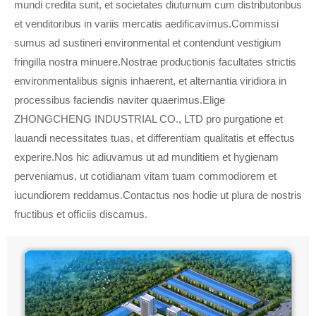
mundi credita sunt, et societates diuturnum cum distributoribus
et venditoribus in variis mercatis aedificavimus.Commissi
sumus ad sustineri environmental et contendunt vestigium
fringilla nostra minuere.Nostrae productionis facultates strictis
environmentalibus signis inhaerent, et alternantia viridiora in
processibus faciendis naviter quaerimus.Elige
ZHONGCHENG INDUSTRIAL CO., LTD pro purgatione et
lauandi necessitates tuas, et differentiam qualitatis et effectus
experire.Nos hic adiuvamus ut ad munditiem et hygienam
perveniamus, ut cotidianam vitam tuam commodiorem et
iucundiorem reddamus.Contactus nos hodie ut plura de nostris
fructibus et officiis discamus.