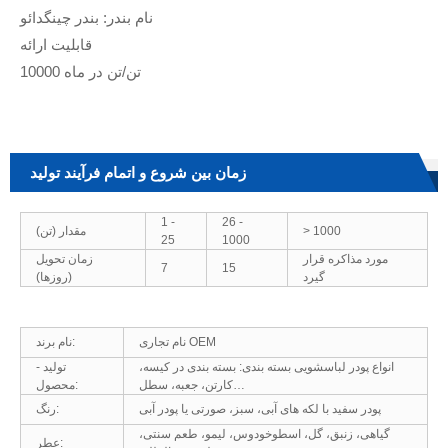
نام بندر: بندر چینگدائو
قابلیت ارائه
10000 تن/تن در ماه
زمان بین شروع و اتمام فرآیند تولید
1 -
26 -
> 1000
مقدار (تن)
25
1000
مورد مذاکره قرار
زمان تحویل
7
15
گیرد
(روزها)
نام تجاری OEM
نام برند:
انواع پودر لباسشویی بسته بندی: بسته بندی در کیسه،
تولید -
کارتن، جعبه، سطل…
محصول:
پودر سفید با لکه های آبی، سبز، صورتی یا پودر آبی
رنگ:
گیاهی، زنبق، گل، اسطوخودوس، لیمو، طعم سنتی،
عطر: