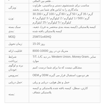
طعم بین المللی…
مناسب برای شستشوی دستی و ماشینی، طراوت
ویژگی:
ماندگاری را به لباس های شما می بخشد
30 گرم / 35 گرم / 50 گرم / 80 گرم / 100 گرم / 200
گرم / 500 / 1 کیلوگرم / 2 کیلوگرم / 3 کیلوگرم / 4
وزن:
کیلوگرم / 5 کیلوگرم / 25 کیلوگرم
کیسه پلاستیکی (کیسه بسته بندی منحصر به فرد)، جعبه،
سبک بسته
کیسه پلاستیکی بافته شده
بندی:
MOQ:
25MT/1x40HQ
15-20 روز
زمان تحویل:
8000-10000 متریک تن در روز
قابلیت ارائه:
T/T، L/C در دید، Western Union، Money Gram، سایر
شرایط
موارد
پرداخت:
برند و لوگوی
مشکلی نیست که ما برای شما درست کنیم.
خودتان:
OEM و ODM هر دو مورد استقبال قرار می گیرند
سرویس:
حمل و نقل هوایی، دریایی و ریلی
حمل دریایی:
کارتن، سطل، کیسه بافته شده پلاستیکی و کیسه
پلاستیکی شفاف
بسته: