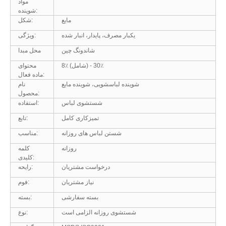
مواد
شوینده:
مایع
شکل:
یکبار مصرف، پایدار، انبار شده
ویژگی:
شاندونگ چین
محل مبدا
8٪ (شامل) - 30٪
محتوای
ماده فعال:
شوینده لباسشویی، شوینده مایع
نام
محصول:
شستشوی لباس
استفاده:
تمیزکاری کامل
تابع:
شستن لباس های روزانه
مناسب:
روزانه
کلمه
کلیدی:
درخواست مشتریان
رایحه:
نیاز مشتریان
فوم:
بسته سفارشی
بسته:
شستشوی روزانه الزامی است
نوع: