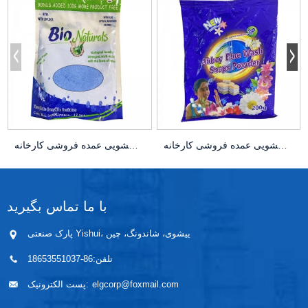
شستشوی لباسشویی عمده فروشی کارخانه OEM حرفه ای ...
شستشوی لباسشویی عمده فروشی کارخانه OEM حرفه ای ...
با ما تماس بگیرید
پارک صنعتی Yishui، ییشوی، شاندونگ، چین
تلفن:
86-18653551037
elgcorp@foxmail.com
پست الکترونیک: