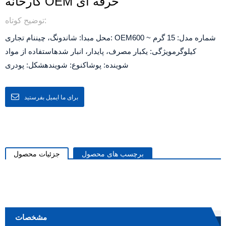
کارخانه OEM حرفه ای
توضیح کوتاه:
شماره مدل: 15 گرم ~ 600
نام تجاری: OEM
محل مبدا: شاندونگ، چین
کیلوگرم
ویژگی: یکبار مصرف، پایدار، انبار شده
استفاده از مواد
شوینده: پوشاک
نوع: شوینده
شکل: پودری
برای ما ایمیل بفرستید
برچسب های محصول
جزئیات محصول
مشخصات