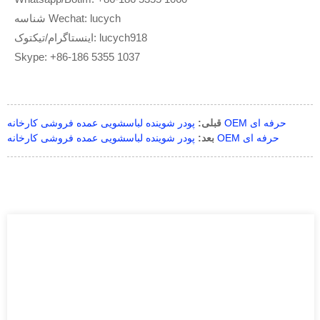
شناسه Wechat: lucych
اینستاگرام/تیکتوک: lucych918
Skype: +86-186 5355 1037
پودر شوینده لباسشویی عمده فروشی کارخانه OEM حرفه ای
قبلی:
پودر شوینده لباسشویی عمده فروشی کارخانه OEM حرفه ای
بعد: